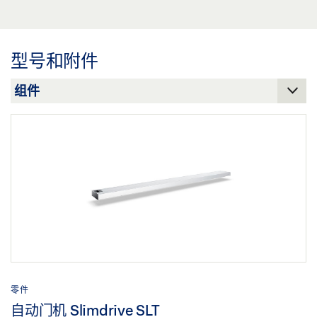
分享
下载 (.PDF | 155 KB)
下载 (JPG)
DOORS
ENVIRONMENTAL PRODUCT DECLARATION (EPD)
分享
AUTOMATIC SLIDING DOORS
预览
标签义务: © Robert Sprang / GEZE GmbH
型号和附件
预览
下载 (.PDF | 1 MB)
自动平移门机 SLIMDRIVE SLT, ARNSTORF罗森达尔圣伊丽
下载 (.PDF | 2 MB)
分享
莎白疗养院
分享
下载 (PNG)
下载 (JPG)
标签义务: © Erwin Kamphuis / GEZE GmbH
自动平移门机 SLIMDRIVE SLT-FR, 斯图加特
KILLESBERGHÖHE 城市广场
下载 (PNG)
下载 (JPG)
零件
自动门机 Slimdrive SLT
标签义务: © Nikolaus Grünwald / GEZE GmbH