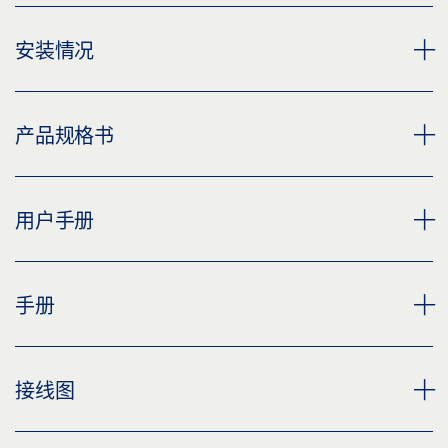
SLIMDRIVE SLT
安装情况
下载 (PNG)
下载 (JPG)
自动平移门机 SLIMDRIVE SLT 在科隆 — 波恩机场
产品规格书
标签义务: © GEZE GmbH
下载 (PNG)
下载 (JPG)
SLIMDRIVE SLT 产品规格书 ZH
用户手册
标签义务: © Martin Jakob / GEZE GmbH
预览
下载 (.PDF | 3 MB)
SLIMDRIVE SLT-FR, 斯图加特 KILLESBERGHÖHE 城市广
自动平移门
手册
场
分享
预览
下载 (PNG)
下载 (.PDF | 1 MB)
手册 ZH (2570263)
接线图
下载 (JPG)
分享
预览
标签义务: © Nikolaus Grünwald / GEZE GmbH