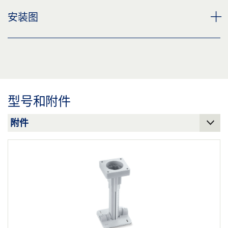
下载 (JPG)
LED 传感器脚踏开关 * 产品规格书 ZH
安装图
标签义务: © GEZE GmbH
预览
下载 (.PDF | 2 MB)
LED 脚触感应器开关，采用底座安装
LED 脚触感应器开关
下载 (PNG)
分享
预览
下载 (JPG)
下载 (.PDF | 88 KB)
型号和附件
标签义务: © GEZE GmbH
分享
LED 脚触感应器开关
下载 (.DWG | 161 KB)
分享
盖泽脚触感应器开关
下载 (.DXF | 467 KB)