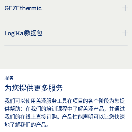
GEZEthermic
GEZEthermic
LogiKal数据包
GEZEthermic参照EN ISO 10077-1：2006-09标
准，计算盖泽平移门的传热系数，即所谓的U值。您
LogiKal数据包
可以在能量平衡计算中使用通过此功能确定的U值。
在规划、计算、构造和订购外立面时，可以使用来自
Orgadata，BMEcat和Datanorm的盖泽产品数据。
下载GEZETHERMIC
服务
只需单击鼠标，即可将盖泽产品的技术细节作为包装
为您提供更多服务
解决方案包含在计算和规划中，也可以集成到进一步
的制造过程中。特殊需求也可以轻松满足。甚至可以
我们可以使用盖泽服务工具在项目的各个阶段为您提
在不造成任何技术问题的情况下简单地规划和生产复
供帮助：在我们的培训课程中了解盖泽产品，并通过
杂的系统。
我们的在线上直接订购。产品性能声明可以让您快速
地了解我们的产品。
向Orgadata索取您的盖泽数据包或与我们联系：