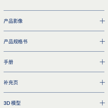
产品影像
闭门器系统 TS 5000 R-ISM/0 SOFTCLOSE / ECLINE 带硬
产品规格书
质金属
下载 (PNG)
TS 5000 R-ISM/S ECLINE * 产品规格书 ZH
手册
下载 (JPG)
预览
标签义务: © GEZE GmbH
下载 (.PDF | 3 MB)
闭门器 TS 5000 ECLINE
补充页
分享
预览
下载 (.PDF | 3 MB)
CUSTOMER INFORMATION DOOR CLOSER
3D 模型
分享