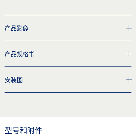
产品影像
磁吸停门墙面安装
产品规格书
下载 (PNG)
下载 (JPG)
335 MM 柔性电磁门吸 * 产品规格书 ZH
安装图
标签义务: © GEZE GmbH
预览
下载 (.PDF | 2 MB)
安装图纸 磁吸停门柔性 335 MM/磁吸停门柔性 185 MM
分享
下载 (.DXF | 1 MB)
分享
型号和附件