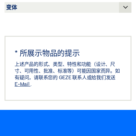
磁吸停门柔性 335 MM，磁吸停门柔性 185 MM
下载 (.DWG | 276 KB)
分享
磁吸停门，墙面/天花板/地板 185/335MM
*
所展示物品的提示
预览
上述产品的形式、类型、特性和功能（设计、尺
下载 (.PDF | 132 KB)
寸、可用性、批准、标准等）可能因国家而异。如
有疑问，请联系您的 GEZE 联系人或给我们发送
分享
E-Mail
.