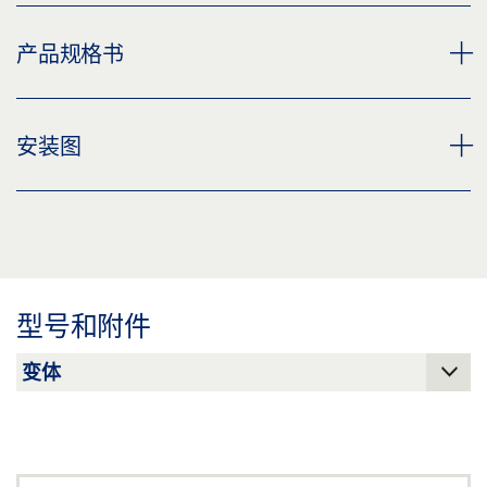
磁吸停门基础魔魁啊
产品规格书
下载 (PNG)
下载 (JPG)
电磁门吸基础型 * 产品规格书 ZH
安装图
标签义务: © GEZE GmbH
预览
下载 (.PDF | 2 MB)
安装图纸 磁吸停门基座
分享
下载 (.DXF | 886 KB)
分享
型号和附件
磁吸停门基座
下载 (.DWG | 188 KB)
分享