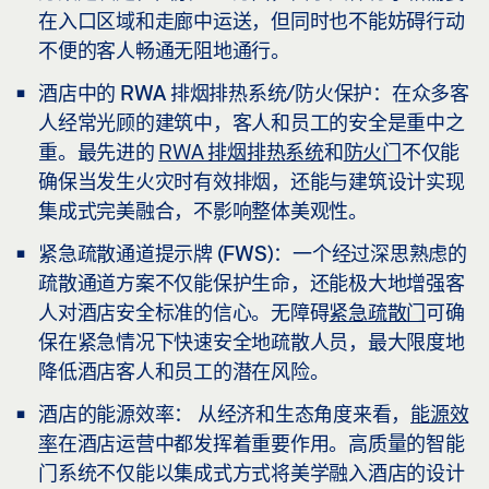
在入口区域和走廊中运送，但同时也不能妨碍行动
不便的客人畅通无阻地通行。
酒店中的 RWA 排烟排热系统/防火保护：
在众多客
人经常光顾的建筑中，客人和员工的安全是重中之
重。最先进的
RWA 排烟排热系统
和
防火门
不仅能
确保当发生火灾时有效排烟，还能与建筑设计实现
集成式完美融合，不影响整体美观性。
紧急疏散通道提示牌 (FWS)：
一个经过深思熟虑的
疏散通道方案不仅能保护生命，还能极大地增强客
人对酒店安全标准的信心。无障碍
紧急疏散门
可确
保在紧急情况下快速安全地疏散人员，最大限度地
降低酒店客人和员工的潜在风险。
酒店的能源效率
：
从经济和生态角度来看，
能源效
率
在酒店运营中都发挥着重要作用。高质量的智能
门系统不仅能以集成式方式将美学融入酒店的设计