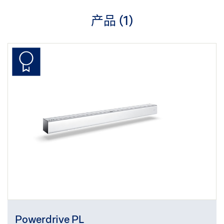
产品 (
1
)
Powerdrive PL