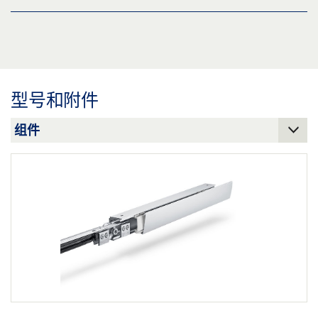
下载 (.PDF | 20 MB)
用于玻璃门的门配件的环境宣言 (EPD)
分享
预览
下载 (.PDF | 796 KB)
型号和附件
分享