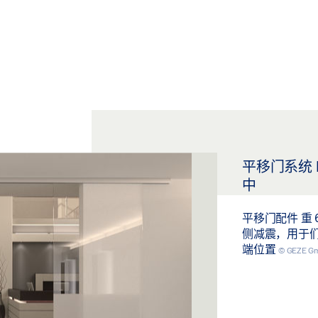
平移门系统 L
中
平移门配件 重 
侧减震，用于
端位置
© GEZE G