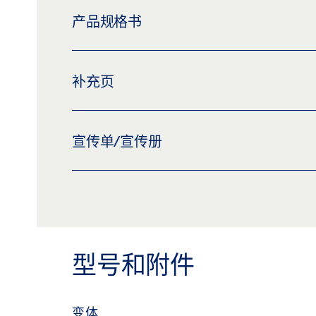
产品规格书
下载 (PNG)
下载 (JPG)
标签义务: © GEZE GmbH
LEVOLAN SOFTSTOPDUO 套装，双侧缓冲，
补充页
平移门系统 LEVOLAN 60, 安装在一间办公室中
预览
下载 (.PDF | 2 MB)
分享
下载 (PNG)
下载 (JPG)
补充页，手动门系统的安全说明
标签义务: © GEZE GmbH
宣传单/宣传册
预览
下载 (.PDF | 219 KB)
分
FLYER FOLDER LEVOLAN 60
预览
下载 (.PDF | 1 MB)
分享
型号和附件
变体