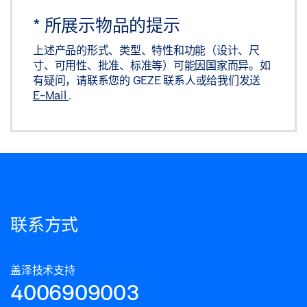
下载 (.STP | 8 MB)
*
所展示物品的提示
分享
上述产品的形式、类型、特性和功能（设计、尺
寸、可用性、批准、标准等）可能因国家而异。如
有疑问，请联系您的 GEZE 联系人或给我们发送
盖泽三维模型 TS 5000 RFS 安装板
E-Mail
.
下载 (.BDL | 3 MB)
分享
盖泽三维模型 TS 5000 RFS 安装板
下载 (.7Z | 1,018 KB)
联系方式
分享
盖泽三维模型 TS 5000 RFS 安装板
盖泽技术支持
4006909003
下载 (.BDL | 4 MB)