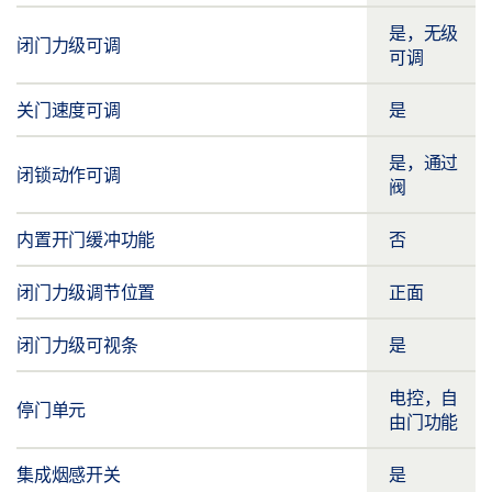
是，无级
闭门力级可调
可调
关门速度可调
是
是，通过
闭锁动作可调
阀
内置开门缓冲功能
否
闭门力级调节位置
正面
闭门力级可视条
是
电控，自
停门单元
由门功能
集成烟感开关
是