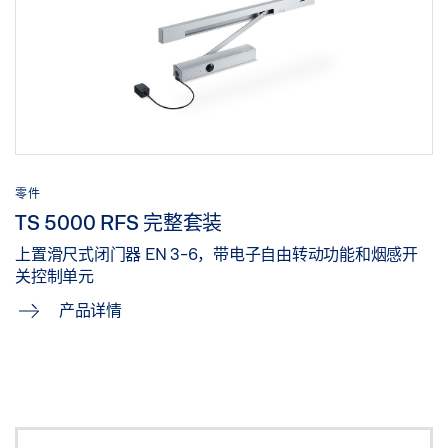
分享
图纸 TS 5000 RFS 带安装板，在合页侧门框安装
预览
下载 (.PDF | 39 KB)
零件
分享
TS 5000 RFS 完整套装
上置滑尺式闭门器 EN 3-6，带电子自由转动功能和烟感开
图纸 TS 5000 RFS 无安装板，在合页侧门框安装
关控制单元
预览
产品详情
下载 (.PDF | 12 KB)
分享
盖泽三维模型 TS 5000 RFS 安装板