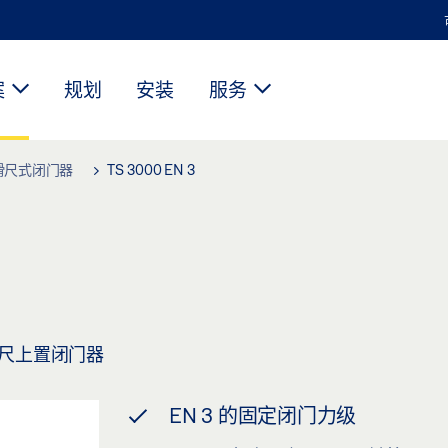
案
规划
安装
服务
滑尺式闭门器
TS 3000 EN 3
滑尺上置闭门器
EN 3 的固定闭门力级