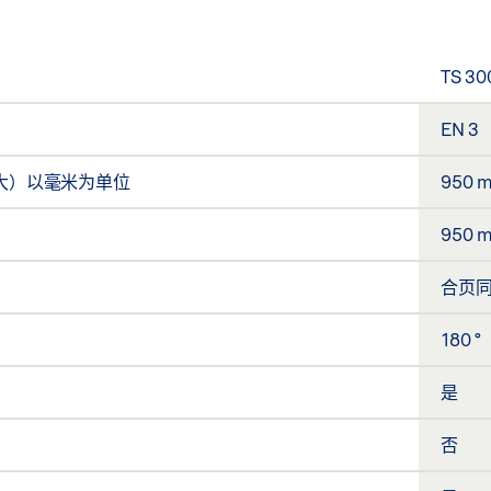
TS 30
EN 3
最大）以毫米为单位
950 
950 
合页同
180 °
是
否