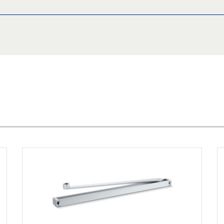
RS
页侧门扇安装
享