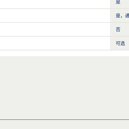
是
是，
否
可选