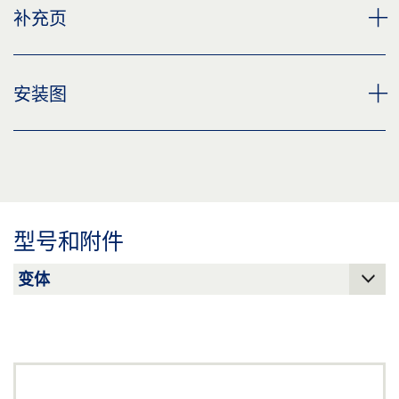
玻璃夹闸片 产品规格书 ZH
补充页
标签义务: © GEZE GmbH
预览
下载 (.PDF | 2 MB)
CUSTOMER INFORMATION DOOR CLOSER
安装图
分享
预览
下载 (.PDF | 560 KB)
TS 3000、TS 5000 和变型玻璃门，带有安装和夹紧板
分享
下载 (.DXF | 363 KB)
分享
型号和附件