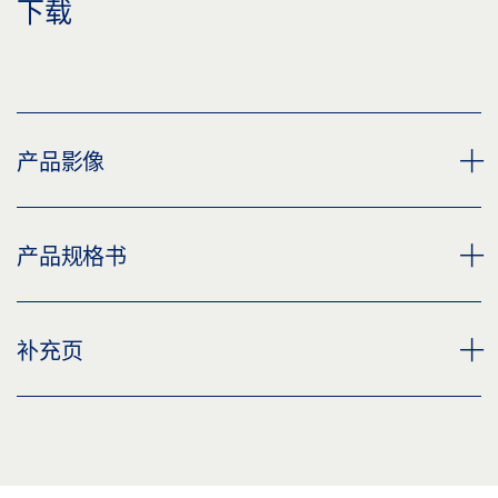
下载
产品影像
滑尺 TS 5000/TS 3000 高度可调
产品规格书
下载 (PNG)
下载 (JPG)
BG TS 5000 / 3000 可垂直调整滑尺 * 产品规格书 ZH
补充页
标签义务: © GEZE GmbH
预览
下载 (.PDF | 2 MB)
CUSTOMER INFORMATION DOOR CLOSER
分享
预览