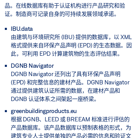
生命周期的所有阶段。华盛顿美国绿色建筑委员会
有体系的空白，并且引入进一步的质量准则，它们同
品。在线数据库有助于认证机构进行产品研究和验
管理
(USGBC) 和渥太华加拿大绿色建筑委员会 (CaGBC)
样也会顾及到德国的标准和规范。该体系基于生命周
证。制造商可记录自身的可持续发展领域承诺。
负责该体系及其进一步开发。
能源
期分析 (LCA) 建设，除生态方面外，同样也纳入了经
济和社会文化方面的主题 - 也就是说可持续性的所有
IBU.data
水
评估类别
三大支柱。此外，在楼宇规划和建造方面，技术、过
由建筑与环境研究所 (IBU) 提供的数据库，以 XML
土地消耗与生态
程和地点同样也起到一定作用。另外，证书也考虑到
格式提供来自环保产品声明 (EPD) 的生态数据。因
可持续土地和土壤
卫生和健康
了地区特色和建筑材料。就算是为了达到最低的认证
此，可利用 EPD 计算建筑物的生态评估结果。
用水效率
等级，楼宇已经必须比法定标准满足多得多的要求。
运输
DGNB Navigator
能源与大气
DGNB Navigator 还列出了具有环保产品声明
材料
评估类别
材料和资源
(EPD) 和完整信息的建材产品。DGNB Navigator
污染
生态
通过提供建筑认证所需的数据，在建材产品和
室内设计质量
DGNB 认证体系之间架起一座桥梁。
经济学
创新和设计流程
greenbuildingproducts.eu
社会和功能因素
应用领域
根据 DGNB、LEED 或 BREEAM 标准进行评估的
技术
产品数据库。该产品数据库以预制表格的形式，为
翻新和新建
流程
建筑专业人士提供单独的产品必需的信息和验证文
应用领域