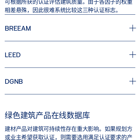
可根据所获的认证评估建筑质量。由于各因子的权重
相差悬殊，因此很难系统比较这三种认证标志。
BREEAM
BREEAM 指英国建筑研究所环境评估法。它是最古
LEED
老、使用最广泛的可持续建筑认证体系。该体系于
1990 年在英国建立。BREEAM 使用简单积分系统，
按照八个评估类别、四个等级授予质量标志。该标准
美国 LEED 体系（能源与环境设计先锋）于 1998 年
DGNB
考虑了全球、地区、本地和室内设计层面的影响。
基于英国 BREEAM 认证体系制定。该认证于 2002
BREEAM 最初评估了从规划到实施和应用环节。该流
年被加拿大引入。其沿用了美国体系要求，但修改了
程在 2008 年进行了全面修订，现考虑了整个生命周
与气候条件、标准施工方法和国家立法有关的个别细
2009 年，德国第一批建筑被德国可持续建筑委员会
期，纳入了调整后的环境影响权重。此外，其中还引
节。
（DGNB，本身成立于 2007 年）授予德国可持续建
绿色建筑产品在线数据库
入了强制积分。
筑质量标志。
此体系依据单独的标准，采用积分形式评估建筑。得
建材产品对建筑可持续性存在重大影响。如果规划方
分总和决定了认证过程中对建筑的分类。LEED 涉及
在为德国开发自己的证书时，DGNB 的要求是填补现
评估类别
或业主希望获取认证，则需要选用满足认证要求的产