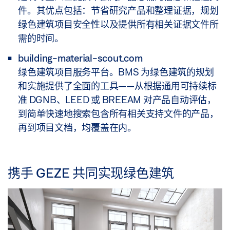
各种建筑类型，例如写字楼、公共建筑
件。其优点包括：节省研究产品和整理证据，规划
位置
新建建筑
绿色建筑项目安全性以及提供所有相关证据文件所
工业
现有建筑
需的时间。
住宅和房地产
核心和建筑外层
building-material-scout.com
根据建筑类型，评估工作最多涉及 40 项可持续性标
评定评价：优秀、很好、良好或中等
绿色建筑项目服务平台。BMS 为绿色建筑的规划
通用和办公管理室内设备
准——此类标准由独立的专家委员会不断编制。
和实施提供了全面的工具——从根据通用可持续标
零售业
准 DGNB、LEED 或 BREEAM 对产品自动评估，
应用领域：该证书适用于各种类型的现有和新建建筑
住宅建筑
到简单快速地搜索包含所有相关支持文件的产品，
——从商业摩天大楼，到家庭住宅和隧道和桥梁等基
再到项目文档，均覆盖在内。
城市发展
础设施。
学校
评定等级：铂金、黄金、白银和青铜。
卫生保健设施
携手 GEZE 共同实现绿色建筑
评定等级：铂金、黄金、白银和认证