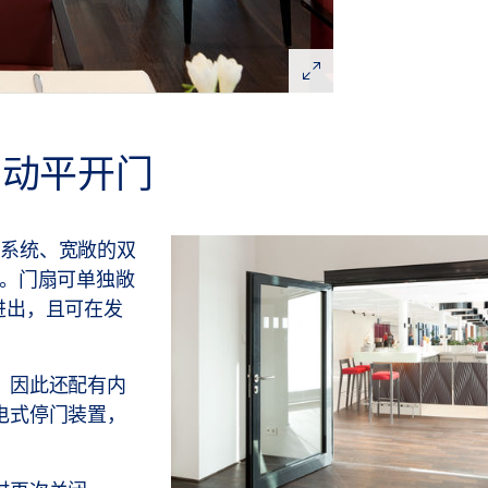
自动平开门
停门系统、宽敞的双
道。门扇可单独敞
利进出，且可在发
。
，因此还配有内
电式停门装置，