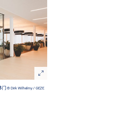
平移门
© Dirk Wilhelmy / GEZE