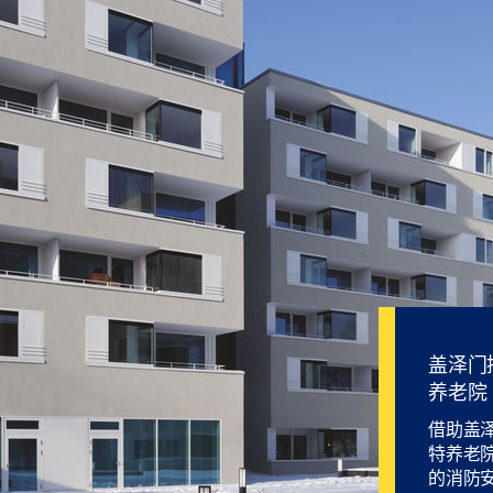
盖泽门控
养老院
借助盖
特养老
的消防