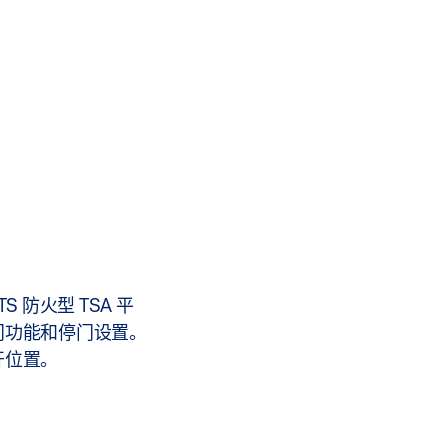
S 防火型 TSA 平
门功能和停门设置。
开位置。