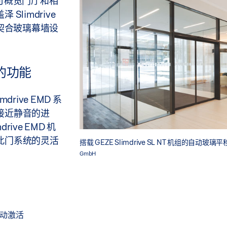
并可概览门厅和相
limdrive
常契合玻璃幕墙设
活的功能
ive EMD 系
接近静音的进
ive EMD 机
此门系统的灵活
搭载 GEZE Slimdrive SL NT 机组的自动玻璃
GmbH
动激活