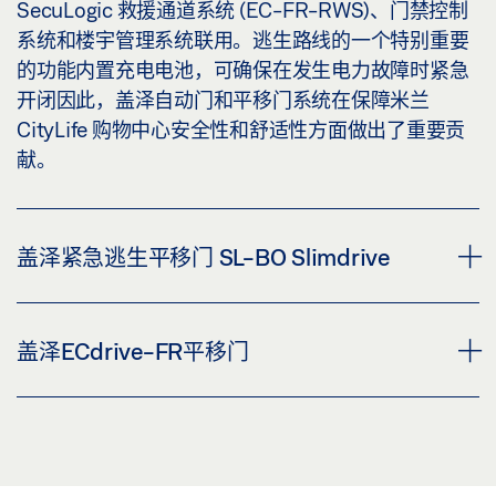
SecuLogic 救援通道系统 (EC-FR-RWS)、门禁控制
系统和楼宇管理系统联用。逃生路线的一个特别重要
的功能内置充电电池，可确保在发生电力故障时紧急
开闭因此，盖泽自动门和平移门系统在保障米兰
CityLife 购物中心安全性和舒适性方面做出了重要贡
献。
盖泽紧急逃生平移门 SL-BO Slimdrive
优雅的 Slimdrive BO 自动系统配备了救援路线功能
盖泽ECdrive-FR平移门
（紧急逃生），带有外掩防盗门扇和侧门板，是满足
更高安全性要求的理想选择。这款优雅的机组系统总
高度仅 7 cm，完美地融入了入口区域的现代玻璃幕墙
多功能、安静的 ECdrive FR 直线型平移门机组可提
中。
供极佳的进出便利性和安全性。FR 系列具有救援路线
冗余机组功能、双马达技术和智能自学习数控功能。