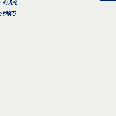
m 的规格
 欧标锁芯