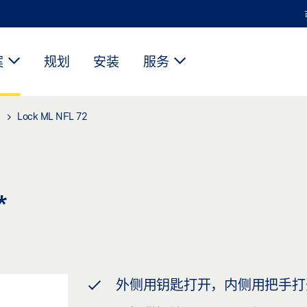
案
规划
安装
服务
Lock ML NFL 72
*
外侧用钥匙打开，内侧用把手打