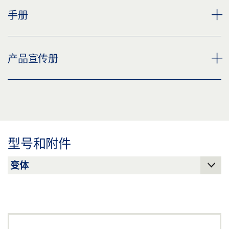
下载 (JPG)
LOCK ML DL S * 产品规格书 ZH
手册
标签义务: © GEZE GmbH
预览
下载 (.PDF | 2 MB)
SCHLOSS ML SERIE
产品宣传册
分享
预览
下载 (.PDF | 2 MB)
DOOR HARDWARE, ID 183797
分享
预览
下载 (.PDF | 3 MB)
型号和附件
分享