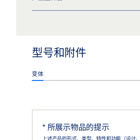
DOOR HARDWARE, ID 183797
预览
下载 (.PDF | 3 MB)
分享
型号和附件
变体
*
所展示物品的提示
上述产品的形式、类型、特性和功能（设计、