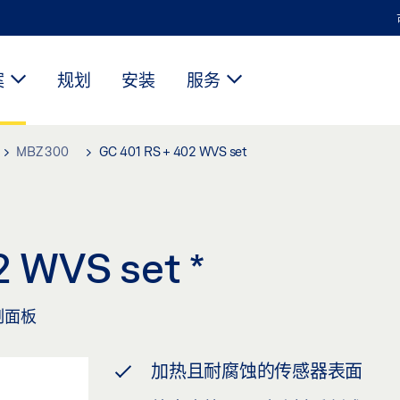
案
规划
安装
服务
MBZ 300
GC 401 RS + 402 WVS set
2 WVS set
*
制面板
加热且耐腐蚀的传感器表面