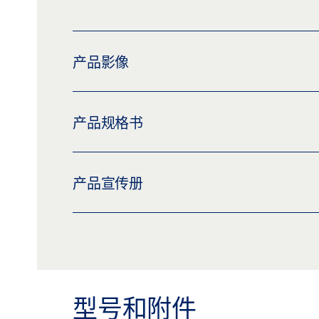
产品影像
GC 401 RS + 402 WVS - 雨水感应器套件
产品规格书
下载 (PNG)
下载 (JPG)
标签义务: © GEZE GmbH
GC 401 RS + 402 WVS SET * 产品规格书 ZH
产品宣传册
预览
下载 (.PDF | 2 MB)
分享
盖泽电排烟排热系统和通风系统
预览
下载 (.PDF | 9 MB)
分享
型号和附件