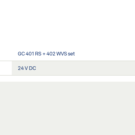
GC 401 RS + 402 WVS set
24 V DC