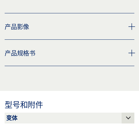
产品影像
用于窗扇支架欧盟规范槽口的附加钻具
产品规格书
下载 (PNG)
下载 (JPG)
附加钻孔模板 OL 90 * 产品规格书 ZH
标签义务: © GEZE GmbH
预览
下载 (.PDF | 2 MB)
型号和附件
分享