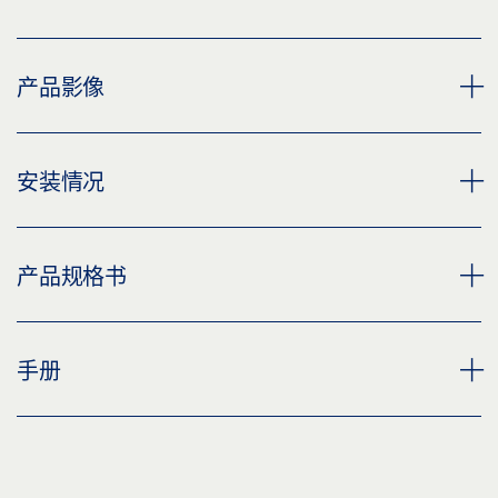
产品影像
活动连杆，无配件
安装情况
下载 (PNG)
下载 (JPG)
天窗开窗器 OL 90 N 带手柄
产品规格书
标签义务: © GEZE GmbH
下载 (PNG)
下载 (JPG)
OL 90 N/OL 95 外窗台过渡安装环境
不带配件的活动连杆 产品规格书 ZH
手册
标签义务: © GEZE GmbH
下载 (PNG)
预览
下载 (JPG)
下载 (.PDF | 2 MB)
OL 90 N 柔性外窗台过渡装置
标签义务: © GEZE GmbH
分享
预览