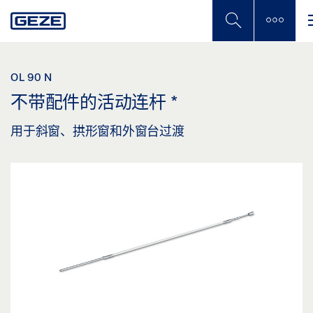
Skip
to
main
content
OL 90 N
不带配件的活动连杆
*
用于斜窗、拱形窗和外窗台过渡