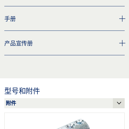
下载 (PNG)
下载 (JPG)
连杆直径 12 MM 产品规格书 ZH
手册
标签义务: © GEZE GmbH
预览
下载 (.PDF | 2 MB)
OL 90 N 手柄
产品宣传册
分享
预览
下载 (.PDF | 12 MB)
盖泽电排烟排热系统和通风系统
分享
预览
下载 (.PDF | 9 MB)
型号和附件
分享