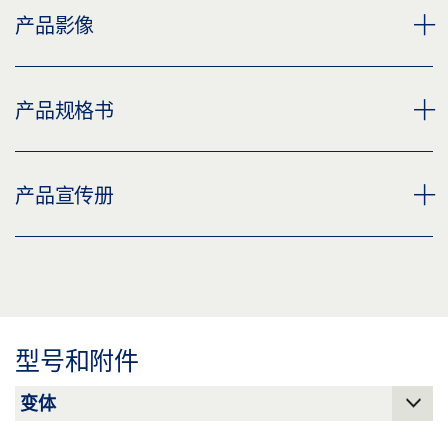
产品影像
连杆导向装置 OL 100 / OL 320
产品规格书
下载 (PNG)
下载 (JPG)
推杆滑尺 OL 320 产品规格书 ZH
产品宣传册
标签义务: © GEZE GmbH
预览
下载 (.PDF | 2 MB)
盖泽电排烟排热系统和通风系统
分享
预览
下载 (.PDF | 9 MB)
型号和附件
分享