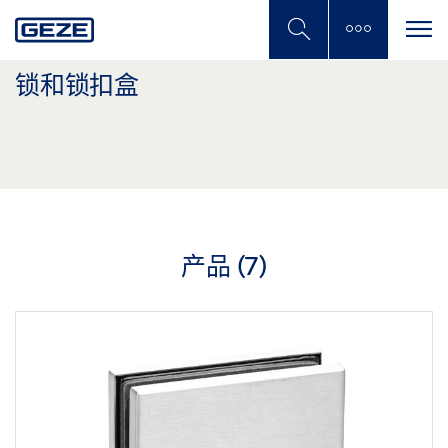
Skip
to
main
content
锁和锁扣盒
产品 (
7
)