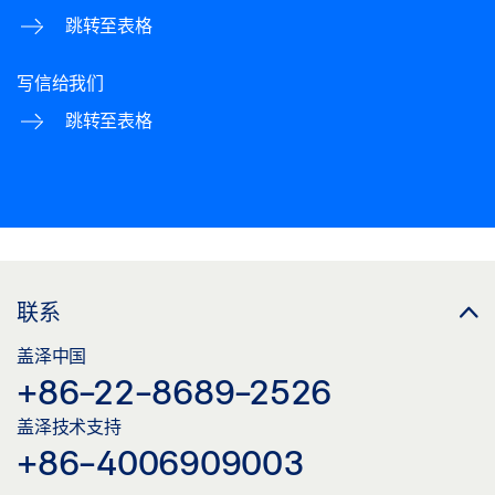
跳转至表格
分享
写信给我们
BOXER P 2-4 双向开启门木轴铰链型号 C
跳转至表格
预览
下载 (.PDF | 120 KB)
分享
BOXER 尺寸 2-4 钝头木门
联系
预览
盖泽中国
+86-22-8689-2526
下载 (.PDF | 140 KB)
盖泽技术支持
分享
+86-4006909003
BOXER 尺寸 2-4/ BOXER 尺寸 3-6，带标准滑尺/ 电动滑