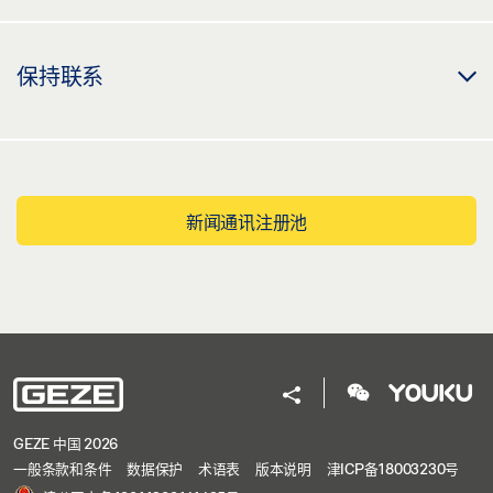
尺，双扇 BOXER ISM- EFS，用于小型从动扇，双扇
下载 (.DXF | 2 MB)
保持联系
分享
ISM 滑尺 BOXER EFS 4-6 不对称 开槽木门
预览
新闻通讯注册池
下载 (.PDF | 171 KB)
分享
ISM 滑尺 BOXER EFS 4-6 安装在主动扇上，开槽木门
预览
GEZE 中国 2026
下载 (.PDF | 170 KB)
一般条款和条件
数据保护
术语表
版本说明
津ICP备18003230号
分享