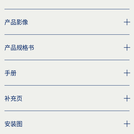
产品影像
GEZE BOXER 2-4 闭门器
产品规格书
下载 (PNG)
下载 (JPG)
BOXER 2-4 闭门器本体 产品规格书 ZH
手册
标签义务: © GEZE GmbH
预览
下载 (.PDF | 2 MB)
BOXER 2-4 BOXER 3-6
补充页
分享
预览
下载 (.PDF | 8 MB)
CUSTOMER INFORMATION DOOR CLOSER
安装图
分享
预览