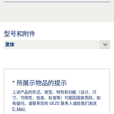
下载 (.PDF | 560 KB)
BOXER 2-4 开槽木门
分享
预览
下载 (.PDF | 137 KB)
型号和附件
分享
BOXER EN 2-4 开槽木门
下载 (.DXF | 680 KB)
分享
*
所展示物品的提示
BOXER ISM / BOXER E-ISM 小从动扇
上述产品的形式、类型、特性和功能（设计、尺
下载 (.DXF | 1 MB)
寸、可用性、批准、标准等）可能因国家而异。如
有疑问，请联系您的 GEZE 联系人或给我们发送
分享
E-Mail
.