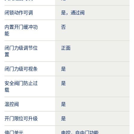
闭锁动作可调
是，通过阀
内置开门缓冲功
否
能
闭门力级调节位
正面
置
闭门力级可视条
是
安全阀门防止过
是
载
温控阀
是
开门限位可升级
是
停门单元
电控，自由门功能