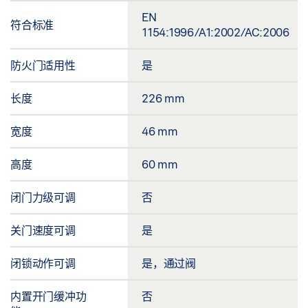
EN
符合标准
1154:1996/A1:2002/AC:2006
防火门适用性
是
长度
226 mm
宽度
46 mm
高度
60 mm
闭门力级可调
否
关门速度可调
是
闭锁动作可调
是，通过阀
内置开门缓冲功
否