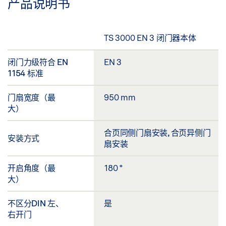
产品说明书
TS 3000 EN 3 闭门器本体
闭门力级符合 EN
EN 3
1154 标准
门扇宽度（最
950 mm
大）
合页同侧门扇安装, 合页异侧门
安装方式
扇安装
开启角度（最
180 °
大）
不区分DIN 左、
是
右开门