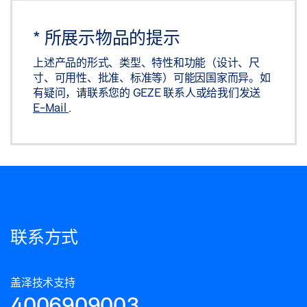
平开门机 - TSA 160 NT F + 烟感开关控制单元 - RSZ 5,
GENERALI
*
所展示物品的提示
下载 (PNG)
上述产品的形式、类型、特性和功能（设计、尺
下载 (JPG)
寸、可用性、批准、标准等）可能因国家而异。如
有疑问，请联系您的 GEZE 联系人或给我们发送
标签义务: © Lothar Wels / GEZE GmbH
E-Mail
.
平开门机 - TSA 160 NT 在宝马世界
下载 (PNG)
下载 (JPG)
标签义务: © Robert Sprang / GEZE GmbH
联系方式
平开门机 - TSA 160 NT, HOLZMINDEN 应用科学与艺术大
学
盖泽技术支持
下载 (PNG)
4006909003