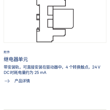
标签义务: © Jürgen Pollak / GEZE GmbH
补充安装说明书 TANDEM TSA 160 EN 3-6
预览
上置滑尺式闭门器系统 — TS 5000 L+ 旋转门驱动 TSA 160
下载 (.PDF | 191 KB)
NT，宝马世界
下载 (PNG)
分享
下载 (JPG)
标签义务: © Robert Sprang / GEZE GmbH
附件
继电器单元
借助 TSA 160 NT，人们可以舒适地前往手术室区域，波兰
带安装轨，可直接安装在驱动器中，4 个转换触点，24 V
华沙儿童医院
DC 时耗电量约为 25 mA
下载 (PNG)
产品详情
下载 (JPG)
标签义务: © Łukasz Janicki / GEZE GmbH