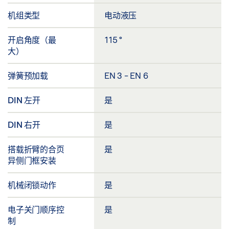
机组类型
电动液压
开启角度（最
115 °
大）
弹簧预加载
EN 3 - EN 6
DIN 左开
是
DIN 右开
是
搭载折臂的合页
是
异侧门框安装
机械闭锁动作
是
电子关门顺序控
是
制