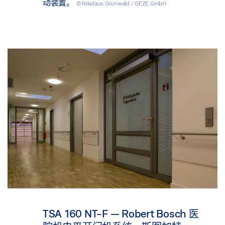
动装置。
© Nikolaus Grünwald / GEZE GmbH
TSA 160 NT-F — Robert Bosch 医