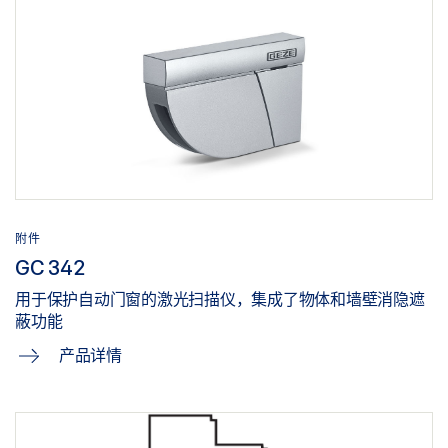
下载 (JPG)
TSA 160 NT, TSA 160 NT F, TSA 160 NT -IS, TSA 160,
标签义务: © Nikolaus Grünwald / GEZE GmbH
NT F -IS, TSA 160 NT Z, TSA 160 NT 160 INVERS, TSA
160 NT Z INVERS
上置滑尺式闭门器 — TS 5000 和平开门机/闭门器 - TSA
预览
160 NT IS/TS, MILANEO
下载 (PNG)
下载 (.PDF | 6 MB)
分享
下载 (JPG)
附件
标签义务: © Jürgen Pollak / GEZE GmbH
GC 342
补充安装说明书 TANDEM TSA 160 EN 3-6
用于保护自动门窗的激光扫描仪，集成了物体和墙壁消隐遮
上置滑尺式闭门器 — TS 5000 和平开门机/闭门器 - TSA
预览
蔽功能
160 NT IS/TS, MILANEO
产品详情
下载 (.PDF | 190 KB)
下载 (PNG)
分享
下载 (JPG)