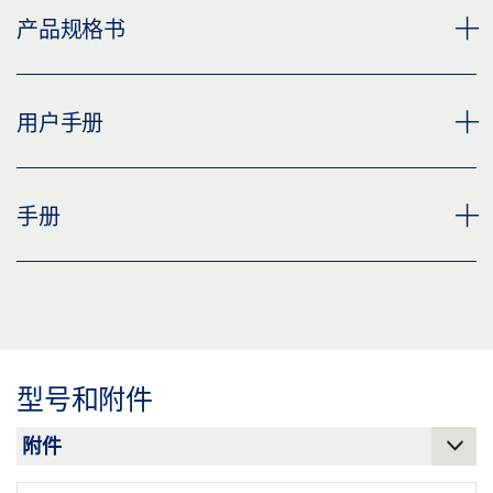
下载 (JPG)
TSA 160 NT - 适用于重量最大达 250 KG 的门的电液平开门
产品规格书
标签义务: © GEZE GmbH
机,
下载 (PNG)
TSA 160 NT 门机
TSA 160 NT 产品规格书 ZH
用户手册
下载 (JPG)
下载 (PNG)
预览
标签义务: © Łukasz Janicki / GEZE GmbH
下载 (JPG)
下载 (.PDF | 2 MB)
TSA 160 NT 用户手册
手册
标签义务: © GEZE GmbH
TSA 160 NT 华沙儿童医院
分享
预览
下载 (PNG)
下载 (.PDF | 790 KB)
TSA 160 NT, TSA 160 NT F, TSA 160 NT -IS, TSA 160,
下载 (JPG)
NT F -IS, TSA 160 NT Z, TSA 160 NT 160 INVERS, TSA
分享
标签义务: © Łukasz Janicki / GEZE GmbH
160 NT Z INVERS
型号和附件
预览
TSA 160 NT-F — ROBERT BOSCH 医院机电平开门机系
下载 (.PDF | 6 MB)
统，斯图加特
下载 (PNG)
分享