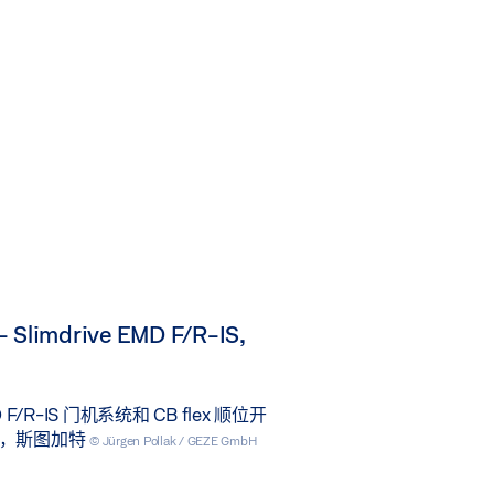
limdrive EMD F/R-IS,
MD F/R-IS 门机系统和 CB flex 顺位开
eo，斯图加特
© Jürgen Pollak / GEZE GmbH