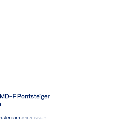
EMD-F Pontsteiger
m
Amsterdam
© GEZE Benelux