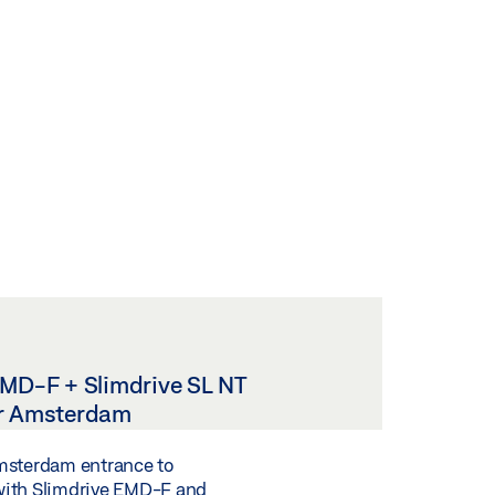
EMD-F + Slimdrive SL NT
er Amsterdam
msterdam entrance to
ith Slimdrive EMD-F and