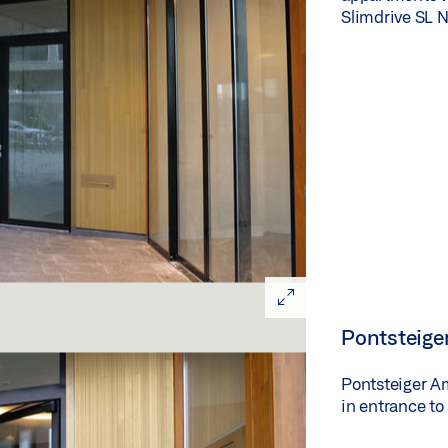
Slimdrive SL N
Pontsteig
Pontsteiger A
in entrance t