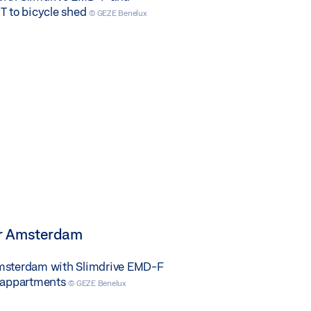
T to bicycle shed
© GEZE Benelux
er Amsterdam
msterdam with Slimdrive EMD-F
o appartments
© GEZE Benelux