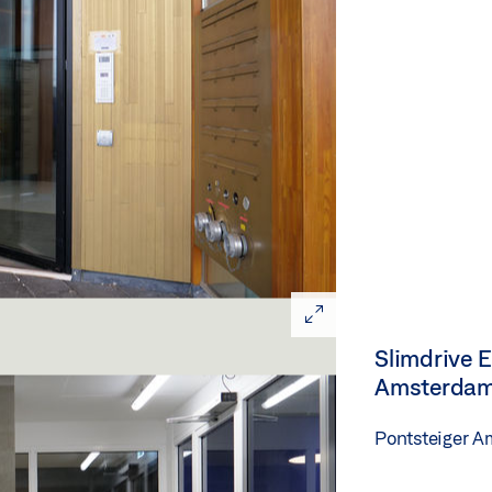
Slimdrive 
Amsterda
Pontsteiger 