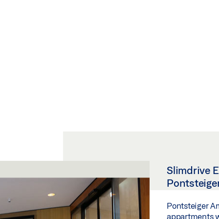
Slimdrive 
Pontsteig
Pontsteiger A
appartments w