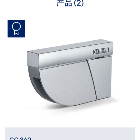
产品 (
2
)
GC 342