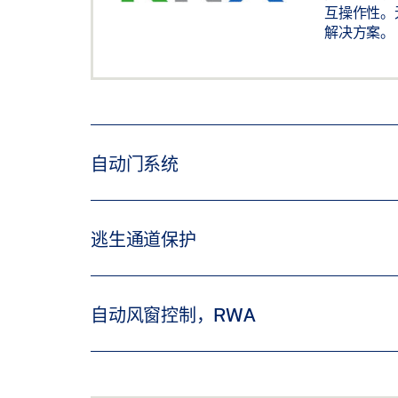
互操作性。无
解决方案。
自动门系统
在楼宇管理软件中集中监视和控制所有门
逃生通道保护
显示和操作各种操作模式
显示警报选项、早期检测和无线风窗控制
通过楼宇管理系统解锁：自动激活电子锁
自动风窗控制，RWA
可用于写字楼和行政大楼、通道、购物中
立即检测到 RWS 安全门滥用、误操作
通过楼宇管理进行马达锁控制：可控制各
根据气候条件或定时功能，利用 RWA 系