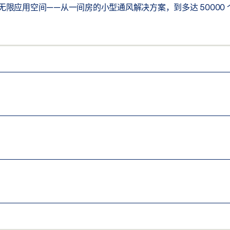
限应用空间——从一间房的小型通风解决方案，到多达 50000 个
状态
选项
和平开门机组
心和公共机构
、未经授权进出或操纵情况
种操作模式
统进行通风