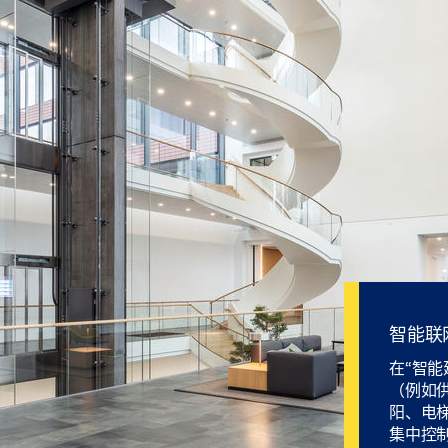
智能联
在“智能
（例如
阳、电
集中控