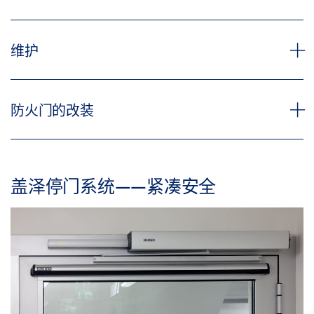
必须检查内置停门系统是否正常工作和正确安装（通
维护
用类型认证和制造商文件）。验收后，必须贴上注明
验收日期的验收标牌。验收和检查必须由建筑运营商
组织，且只能由停门系统的制造商或制造商认证的人
DIN 14677系列标准规定了：防火防烟门组件的电控
防火门的改装
员（专家）进行。
停门系统的维护，以及地面输送系统过程中防火屏障
的电控停门系统的维护规定。这包括 第1部分：维护
建筑运营商必须保留与正确安装和成功验收有关的所
措施和第2部分：对专业人员的要求。在德国，停门
防火门必须经德国建筑技术研究所（DIBt）正式批准
有文件。必须按要求提供以上文件。（例如市政当
系统的通用施工技术许可是指DIN 14677-1的部分内
为“防火闭门器”。日后添加到停门系统的装置被视为
盖泽停门系统——紧凑安全
局、消防部门进行的消防检查）
容。
防火门的更换。因此，建筑运营商需要证明这一更换
与防火闭门器的允许变化和扩展相适应，或者符合防
建筑运营商必须始终保持停门系统运行，并至少每月
火门制造商的规范。
检查一次该系统是否正常运行。
运营商也有义务组织对设备的正常和无故障交互进行
年度检查，并进行一般维护。运营商有义务聘请一家
合格的维护公司，或一家能够委托维护停门系统的专