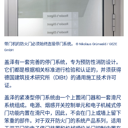
业公司。检查和维护的范围、结果和日期必须记录并
存档。
欧洲标准EN 14637–建筑五金件–防火/防烟门组件的
电控停门系统–规范、试验方法、应用和维护也包含
维护的通用建议，并提到了遵守相应国家和地方法规
带门机的防火门必须始终连接停门系统。
© Nikolaus Grünwald / GEZE
的必要性。
GmbH
盖泽有一套完善的停门系统，专为预防性消防设计。
它们都是根据相关标准进行检验和认证的，并须获得
德国建筑技术研究所（DIBt）的通用施工技术许可
证。
盖泽的紧凑型停门系统由一个上置闭门器和一套滑尺
系统组成。电源、烟感开关控制单元和电子机械式停
门功能内置在滑尺中，因此，不会在门上或墙上留下
笨重的部件。对于双开防火门的系统产品系列，适用