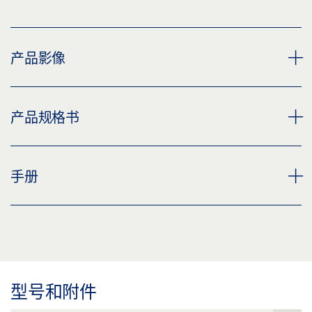
产品影像
暗装拉手，椭圆形
产品规格书
下载 (PNG)
下载 (JPG)
嵌入式拉手，椭圆形 * 产品规格书 ZH
手册
标签义务: © GEZE GmbH
预览
下载 (.PDF | 2 MB)
GEZE FLUSH PULL HANDLE
分享
预览
下载 (.PDF | 9 MB)
型号和附件
分享