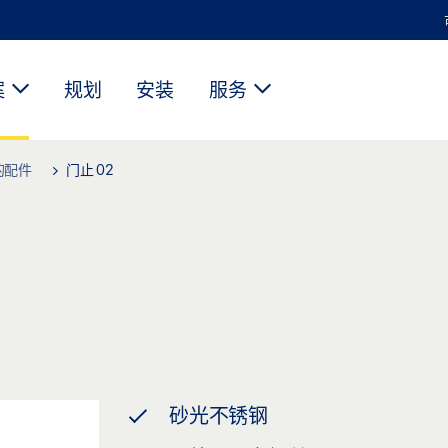
案
规划
安装
服务
的配件
门止 02
砂光不锈钢