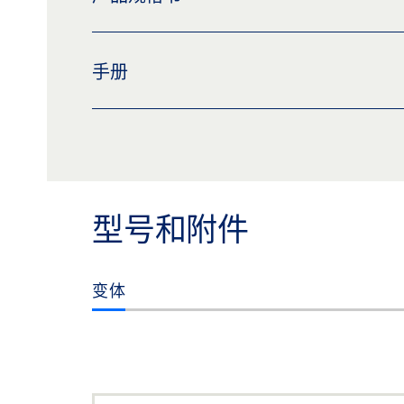
标签义务: © GEZE GmbH
门止 02 * 产品规格书 ZH
手册
预览
下载 (.PDF | 2 MB)
分享
盖泽门限位器，门架
预览
下载 (.PDF | 2 MB)
分享
型号和附件
变体