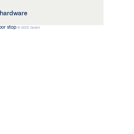
 hardware
oor stop
© GEZE GmbH