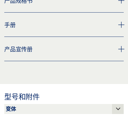
产品规格书
下载 (PNG)
下载 (JPG)
PZ 椭圆形锁芯盖 * 产品规格书 ZH
手册
标签义务: © GEZE GmbH
预览
下载 (.PDF | 2 MB)
TÜRDRÜCKER LH-SERIE
产品宣传册
分享
预览
下载 (.PDF | 3 MB)
DOOR HARDWARE, ID 183797
分享
预览
下载 (.PDF | 3 MB)
型号和附件
分享