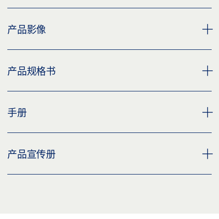
产品影像
GEZE HANDLE LH 103 ROUND
产品规格书
下载 (PNG)
下载 (JPG)
手柄 LH 103 圆形 * 产品规格书 ZH
手册
标签义务: © GEZE GmbH
预览
下载 (.PDF | 2 MB)
TÜRDRÜCKER LH-SERIE
产品宣传册
分享
预览
下载 (.PDF | 3 MB)
DOOR HARDWARE, ID 183797
分享
预览