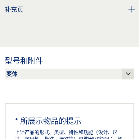
下载 (.PDF | 2 MB)
TS 500 NV EN 1-4
盖板
补充页
下载 (PNG)
分享
预览
下载 (JPG)
下载 (.PDF | 1 MB)
CUSTOMER INFORMATION DOOR CLOSER
标签义务: © GEZE GmbH
分享
预览
下载 (.PDF | 560 KB)
型号和附件
分享
*
所展示物品的提示
上述产品的形式、类型、特性和功能（设计、尺
寸、可用性、批准、标准等）可能因国家而异。如