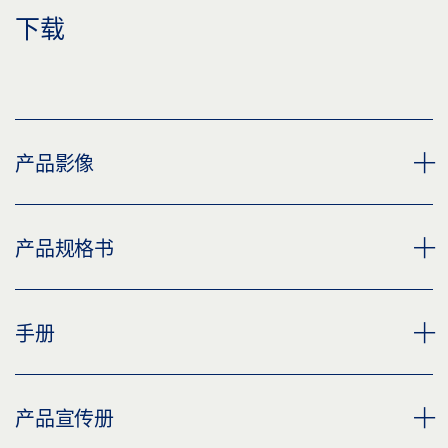
下载
产品影像
GEZE HANDLE LH 312 ROUND
产品规格书
下载 (PNG)
下载 (JPG)
HANDLE LH 312 ROUND * 产品规格书 ZH
手册
标签义务: © GEZE GmbH
预览
下载 (.PDF | 2 MB)
TÜRDRÜCKER LH-SERIE
产品宣传册
分享
预览