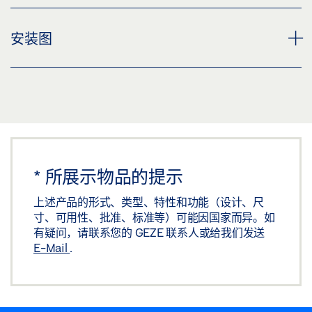
下载 (.PDF | 3 MB)
DOOR HARDWARE, ID 183797
安装图
分享
预览
下载 (.PDF | 3 MB)
GEZE HANDLE LH 312 ROUND
分享
预览
下载 (.PDF | 69 KB)
分享
*
所展示物品的提示
上述产品的形式、类型、特性和功能（设计、尺
寸、可用性、批准、标准等）可能因国家而异。如
有疑问，请联系您的 GEZE 联系人或给我们发送
E-Mail
.