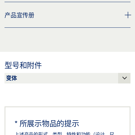
TSA 325 * 产品规格书 ZH
产品宣传册
预览
下载 (.PDF | 3 MB)
TSA 325、TSA 325 GG 和 TSA 365 NT 销售宣传手册
分享
预览
下载 (.PDF | 6 MB)
型号和附件
分享
*
所展示物品的提示
上述产品的形式、类型、特性和功能（设计、尺