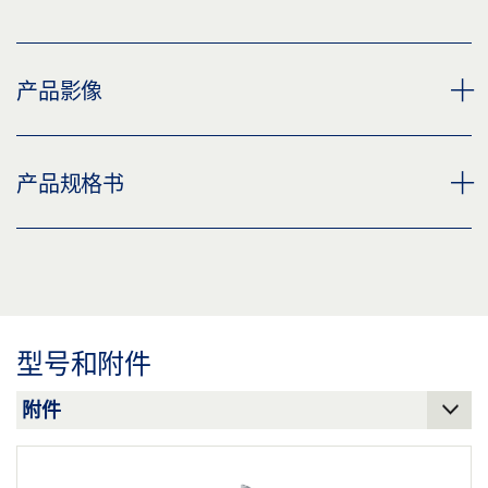
产品影像
机械接触式开关 带反馈接触器 用于双扇门, IQ LOCK C DL
产品规格书
下载 (PNG)
下载 (JPG)
IQ LOCK C DL * 产品规格书 ZH
标签义务: © GEZE GmbH
预览
下载 (.PDF | 3 MB)
IQ LOCK C DL 7265
型号和附件
下载 (PNG)
分享
下载 (JPG)
标签义务: © GEZE GmbH