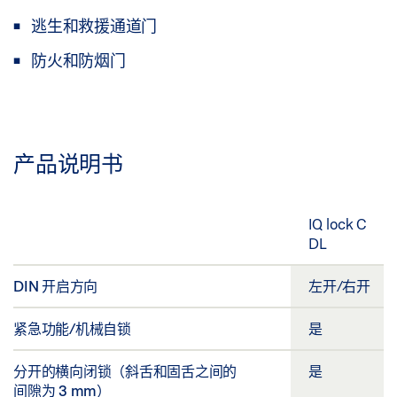
逃生和救援通道门
防火和防烟门
产品说明书
IQ lock C
DL
DIN 开启方向
左开/右开
紧急功能/机械自锁
是
分开的横向闭锁（斜舌和固舌之间的
是
间隙为 3 mm）