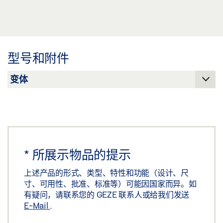
下载 (JPG)
IQ LOCK M * 产品规格书 ZH
标签义务: © GEZE GmbH
预览
下载 (.PDF | 2 MB)
IQ LOCK M 7255
型号和附件
下载 (PNG)
分享
下载 (JPG)
标签义务: © GEZE GmbH
IQ LOCK M 9235
下载 (PNG)
*
所展示物品的提示
下载 (JPG)
上述产品的形式、类型、特性和功能（设计、尺
寸、可用性、批准、标准等）可能因国家而异。如
标签义务: © GEZE GmbH
有疑问，请联系您的 GEZE 联系人或给我们发送
E-Mail
.