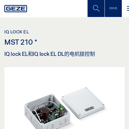
Skip
to
main
content
IQ LOCK EL
MST 210
*
IQ lock EL和IQ lock EL DL的电机锁控制