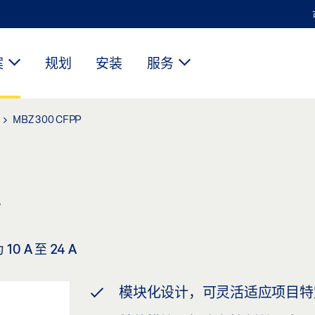
案
规划
安装
服务
MBZ 300 CFPP
*
 A 至 24 A
模块化设计，可灵活适应项目特