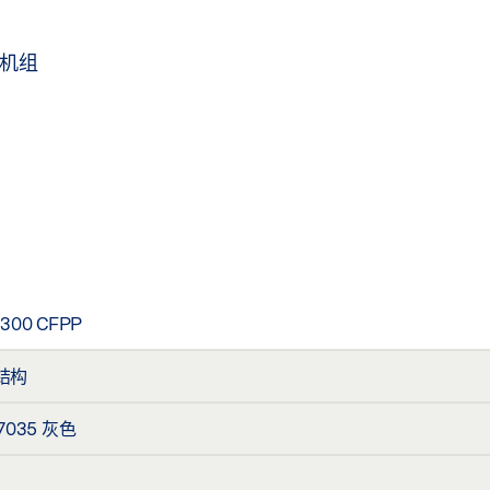
器机组
300 CFPP
结构
 7035 灰色