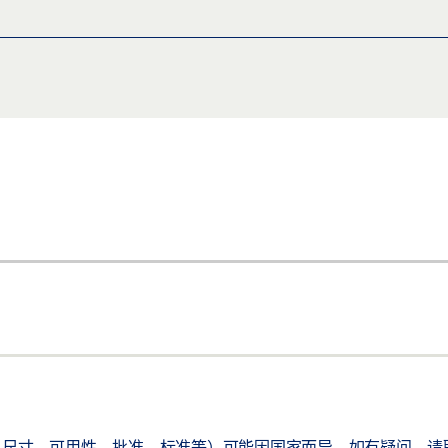
尺寸、可用性、批准、标准等）可能因国家而异。如有疑问，请联系