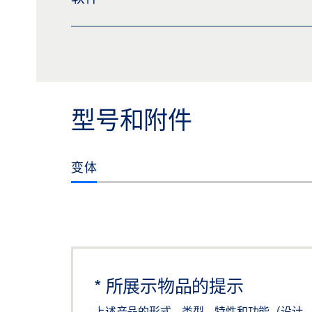
MBZ 300 PC 软件 2.8.4
下载 (.ZIP | 89 MB)
分享
MBZ 300 PC 软件 3.2.2
型号和附件
下载 (.ZIP | 97 MB)
分享
变体
*
所展示物品的提示
上述产品的形式、类型、特性和功能（设计、