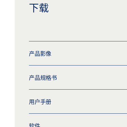
下载
产品影像
GEZE MBZ 300 10A-24A
产品规格书
下载 (PNG)
下载 (JPG)
标签义务: © GEZE GmbH
MBZ 300 CFPP * 产品规格书 ZH
用户手册
预览
下载 (.PDF | 2 MB)
分享
MBZ300 A10/A24 CFPP
软件
预览
下载 (.PDF | 5 MB)
分享