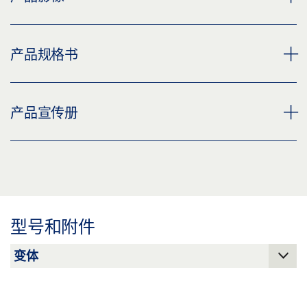
风向感应器 GC 403 WDS
产品规格书
下载 (PNG)
下载 (JPG)
GC 403 WDS * 产品规格书 ZH
产品宣传册
标签义务: © GEZE GmbH
预览
下载 (.PDF | 2 MB)
盖泽电排烟排热系统和通风系统
分享
预览
下载 (.PDF | 9 MB)
型号和附件
分享