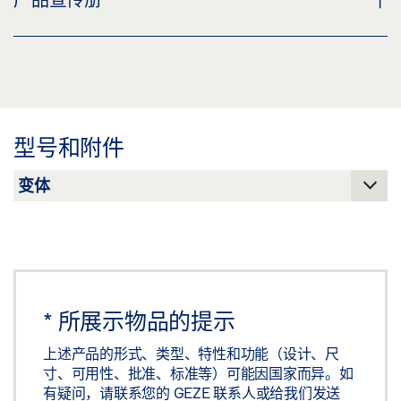
标签义务: © GEZE GmbH
预览
下载 (.PDF | 2 MB)
盖泽电排烟排热系统和通风系统
分享
预览
下载 (.PDF | 9 MB)
型号和附件
分享
*
所展示物品的提示
上述产品的形式、类型、特性和功能（设计、尺
寸、可用性、批准、标准等）可能因国家而异。如
有疑问，请联系您的 GEZE 联系人或给我们发送