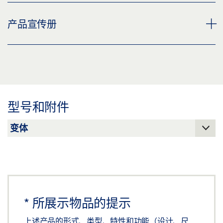
下载 (JPG)
天窗控制台 E 3000 * 产品规格书 ZH
产品宣传册
标签义务: © GEZE GmbH
预览
下载 (.PDF | 2 MB)
盖泽电排烟排热系统和通风系统
分享
预览
下载 (.PDF | 9 MB)
型号和附件
分享
*
所展示物品的提示
上述产品的形式、类型、特性和功能（设计、尺