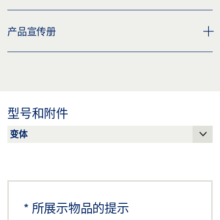
下载 (JPG)
E 1500 控制台支架 * 产品规格书 ZH
产品宣传册
标签义务: © GEZE GmbH
预览
下载 (.PDF | 2 MB)
盖泽电排烟排热系统和通风系统
分享
预览
下载 (.PDF | 9 MB)
型号和附件
分享
*
所展示物品的提示