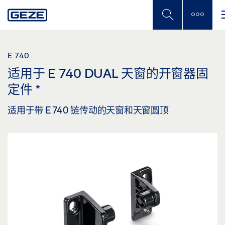
Skip
to
main
content
E 740
适用于 E 740 DUAL 天窗的开窗器固
定件
*
适用于带 E 740 链传动的天窗和天窗圆顶