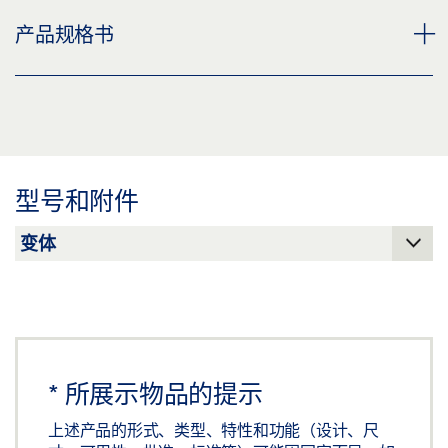
门机架 E 740
产品规格书
下载 (PNG)
下载 (JPG)
适用于 E 740 DUAL 天窗的开窗器固定件 产品规格书 ZH
标签义务: © GEZE GmbH
预览
下载 (.PDF | 2 MB)
型号和附件
分享
*
所展示物品的提示
上述产品的形式、类型、特性和功能（设计、尺